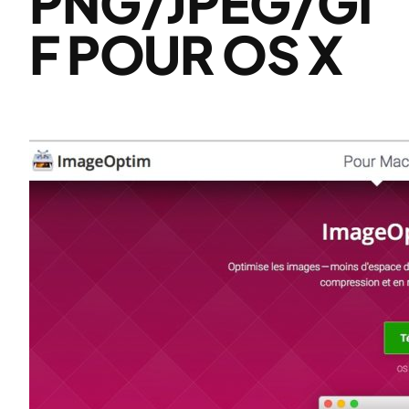
PNG/JPEG/GI
F POUR OS X