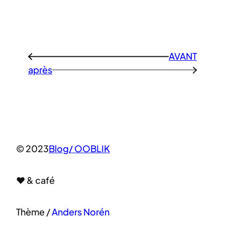
AVANT
←
après
→
© 2023
Blog/ OOBLIK
♥ & café
Thème /
Anders Norén