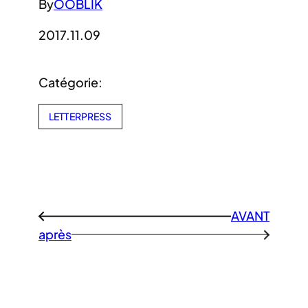
By
OOBLIK
2017.11.09
Catégorie:
LETTERPRESS
AVANT
←
après
→