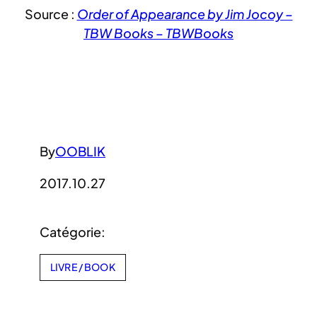
Source :
Order of Appearance by Jim Jocoy –
TBW Books – TBWBooks
By
OOBLIK
2017.10.27
Catégorie:
LIVRE / BOOK