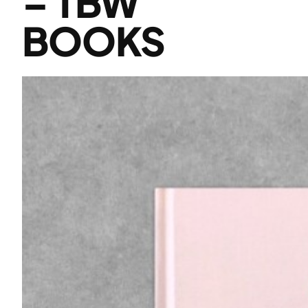
– TBW
BOOKS