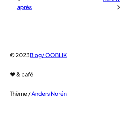
après
→
© 2023
Blog/ OOBLIK
♥ & café
Thème /
Anders Norén