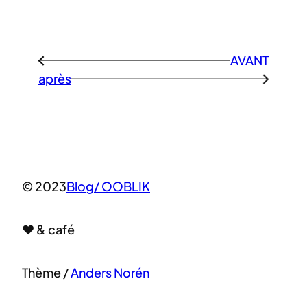
AVANT
←
après
→
© 2023
Blog/ OOBLIK
♥ & café
Thème /
Anders Norén