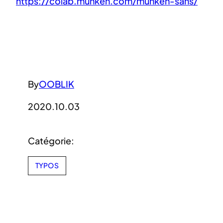
https://colab.munken.com/munken-sans/
By
OOBLIK
2020.10.03
Catégorie:
TYPOS