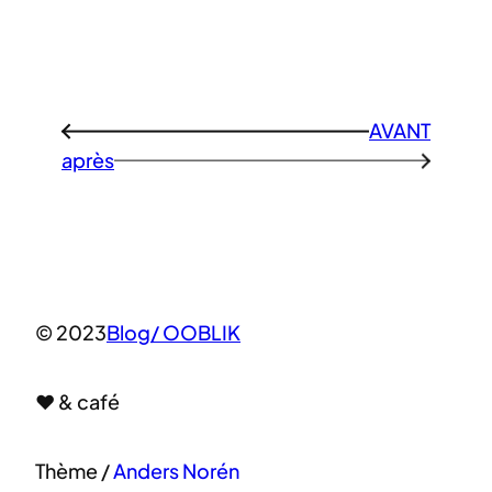
AVANT
←
après
→
© 2023
Blog/ OOBLIK
♥ & café
Thème /
Anders Norén